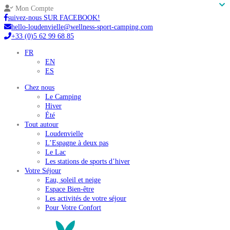
Mon Compte
suivez-nous SUR FACEBOOK!
hello-loudenvielle@wellness-sport-camping.com
+33 (0)5 62 99 68 85
FR
EN
ES
Chez nous
Le Camping
Hiver
Été
Tout autour
Loudenvielle
L’Espagne à deux pas
Le Lac
Les stations de sports d’hiver
Votre Séjour
Eau, soleil et neige
Espace Bien-être
Les activités de votre séjour
Pour Votre Confort