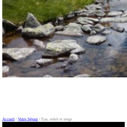
Eau, soleil et neige…
Accueil
/
Votre Séjour
/
Eau, soleil et neige