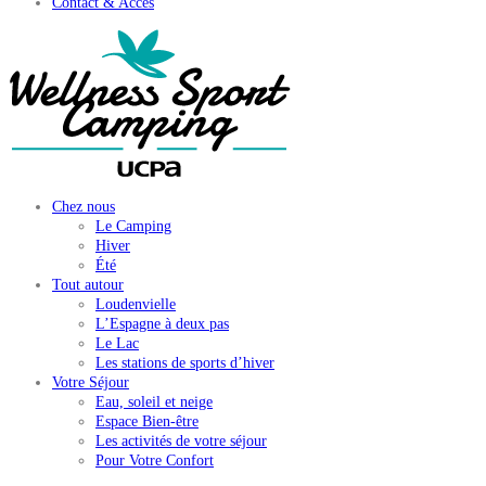
Contact & Accès
Chez nous
Le Camping
Hiver
Été
Tout autour
Loudenvielle
L’Espagne à deux pas
Le Lac
Les stations de sports d’hiver
Votre Séjour
Eau, soleil et neige
Espace Bien-être
Les activités de votre séjour
Pour Votre Confort