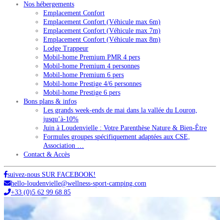
Nos hébergements
Emplacement Confort
Emplacement Confort (Véhicule max 6m)
Emplacement Confort (Véhicule max 7m)
Emplacement Confort (Véhicule max 8m)
Lodge Trappeur
Mobil-home Premium PMR 4 pers
Mobil-home Premium 4 personnes
Mobil-home Premium 6 pers
Mobil-home Prestige 4/6 personnes
Mobil-home Prestige 6 pers
Bons plans & infos
Les grands week-ends de mai dans la vallée du Louron,
jusqu’à-10%
Juin à Loudenvielle : Votre Parenthèse Nature & Bien-Être
Formules groupes spécifiquement adaptées aux CSE,
Association …
Contact & Accès
suivez-nous SUR FACEBOOK!
hello-loudenvielle@wellness-sport-camping.com
+33 (0)5 62 99 68 85