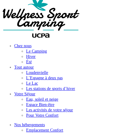
Chez nous
Le Camping
Hiver
Été
Tout autour
Loudenvielle
L’Espagne à deux pas
Le Lac
Les stations de sports d’hiver
Votre Séjour
Eau, soleil et neige
Espace Bien-être
Les activités de votre séjour
Pour Votre Confort
Nos hébergements
Emplacement Confort