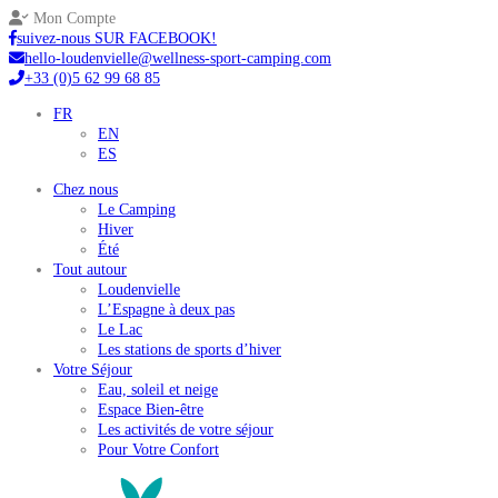
Mon Compte
suivez-nous SUR FACEBOOK!
hello-loudenvielle@wellness-sport-camping.com
+33 (0)5 62 99 68 85
FR
EN
ES
Chez nous
Le Camping
Hiver
Été
Tout autour
Loudenvielle
L’Espagne à deux pas
Le Lac
Les stations de sports d’hiver
Votre Séjour
Eau, soleil et neige
Espace Bien-être
Les activités de votre séjour
Pour Votre Confort