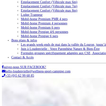
Emplacement Confort (Véhicule max 6m)
Emplacement Confort (Véhicule max 7m)
Emplacement Confort (Véhicule max 8m)
Lodge Trappeur
Mobil-home Premium PMR 4 pers
Mobil-home Premium 4 personnes
Mobil-home Premium 6 pers
Mobil-home Prestige 4/6 personnes
Mobil-home Prestige 6 pers
Bons plans & infos
Les grands week-ends de mai dans la vallée du Louron, jusqu’
Juin à Loudenvielle : Votre Parenthèse Nature & Bien-Être
Formules groupes spécifiquement adaptées aux CSE, Associat
Contact & Accès
suivez-nous SUR FACEBOOK!
hello-loudenvielle@wellness-sport-camping.com
+33 (0)5 62 99 68 85