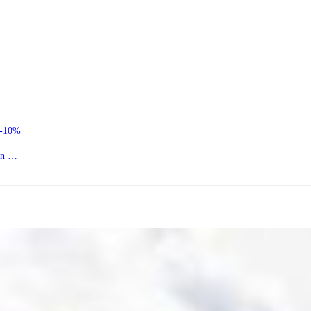
à-10%
ion …