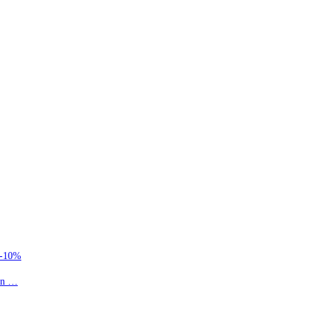
à-10%
ion …