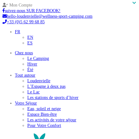
Mon Compte
suivez-nous SUR FACEBOOK!
hello-loudenvielle@wellness-sport-camping.com
+33 (0)5 62 99 68 85
FR
EN
ES
Chez nous
Le Camping
Hiver
Été
Tout autour
Loudenvielle
L’Espagne à deux pas
Le Lac
Les stations de sports d’hiver
Votre Séjour
Eau, soleil et neige
Espace Bien-être
Les activités de votre séjour
Pour Votre Confort